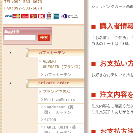
TEL:092-533-6673
ショッピングカート画
FAX:092-533-6674
■ 購入者情
商品検索
「お名前」「ご住所」
当店のカートは「SSL
カフェカーテン
ALBERT
■ お支払い
GUEGAIN（フランス）
お好きなお支払い方法
カフェカーテン
private order
ブランドで選ぶ
■ 注文内容
WilliamMorris
注文内容をご確認くだ
Sanderson（英
ご注文完了！ありがと
国） カーテン
SCION
HARLE QUIN（英
■ お支払方
国） カーテン