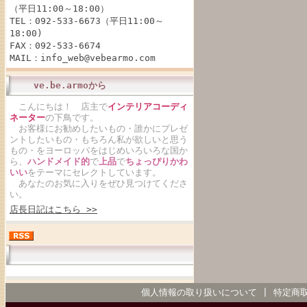
（平日11:00～18:00）
TEL：092-533-6673（平日11:00～
18:00)
FAX：092-533-6674
MAIL：info_web@vebearmo.com
ve.be.armoから
こんにちは！ 店主で
インテリアコーディ
ネーター
の下鳥です。
お客様にお勧めしたいもの・誰かにプレゼ
ントしたいもの・もちろん私が欲しいと思う
もの・をヨーロッパをはじめいろいろな国か
ら、
ハンドメイド的
で
上品
で
ちょっぴりかわ
いい
をテーマにセレクトしています。
あなたのお気に入りをぜひ見つけてくださ
い。
店長日記はこちら >>
個人情報の取り扱いについて
|
特定商