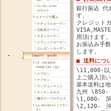
ve.be.armo
銀行振込 代
select
す。
イメージで選ぶ
クレジット
ナチュラルカーテン
VISA,MAST
北欧系カーテン
用頂けます
モダンカーテン
クラシックカーテン
お振込み手
エレガントカーテン
します。
Import goods
■ 送料につ
LE JACQAED
FRANCIAS（仏）
\11,000
エプロン
上ご購入頂い
ナプキン
基本送料は
ランチョンマット
九州 \850
キッチンタオル
\1,080- 
撥水テーブルクロス
\2,120- 沖
La Rochere（フラン
ス）