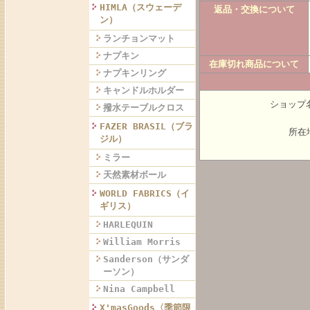
HIMLA（スウェーデ
返品・交換について
ン）
ランチョンマット
ナプキン
在庫切れ商品について
ナプキンリング
キャンドルホルダー
ショップ名
撥水テーブルクロス
FAZER BRASIL（ブラ
所在地
ジル）
ミラー
天然素材ボール
WORLD FABRICS（イ
ギリス）
HARLEQUIN
William Morris
Sanderson（サンダ
ーソン）
Nina Campbell
X'masGoods〈季節限