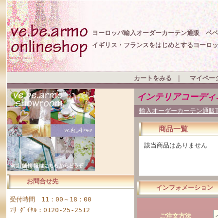
ヨーロッパ輸入オーダーカーテン通販 ベ
イギリス・フランスをはじめとするヨーロ
カートをみる
｜
マイペー
インテリアコーディ
輸入オーダーカーテン通販T
商品一覧
該当商品はありません
お問合せ先
インフォメーション
受付時間 11：00～18：00
ﾌﾘｰﾀﾞｲﾔﾙ：0120-25-2512
ご注文方法