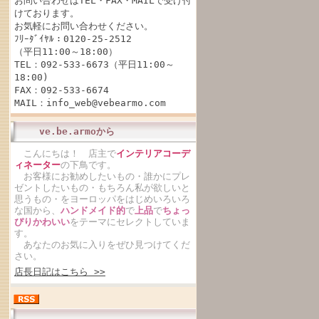
お問い合わせはTEL・FAX・MAILで受け付
けております。
お気軽にお問い合わせください。
ﾌﾘｰﾀﾞｲﾔﾙ：0120-25-2512
（平日11:00～18:00）
TEL：092-533-6673（平日11:00～
18:00)
FAX：092-533-6674
MAIL：info_web@vebearmo.com
ve.be.armoから
こんにちは！ 店主で
インテリアコーデ
ィネーター
の下鳥です。
お客様にお勧めしたいもの・誰かにプレ
ゼントしたいもの・もちろん私が欲しいと
思うもの・をヨーロッパをはじめいろいろ
な国から、
ハンドメイド的
で
上品
で
ちょっ
ぴりかわいい
をテーマにセレクトしていま
す。
あなたのお気に入りをぜひ見つけてくだ
さい。
店長日記はこちら >>