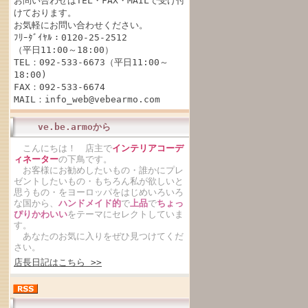
お問い合わせはTEL・FAX・MAILで受け付
けております。
お気軽にお問い合わせください。
ﾌﾘｰﾀﾞｲﾔﾙ：0120-25-2512
（平日11:00～18:00）
TEL：092-533-6673（平日11:00～
18:00)
FAX：092-533-6674
MAIL：info_web@vebearmo.com
ve.be.armoから
こんにちは！ 店主で
インテリアコーデ
ィネーター
の下鳥です。
お客様にお勧めしたいもの・誰かにプレ
ゼントしたいもの・もちろん私が欲しいと
思うもの・をヨーロッパをはじめいろいろ
な国から、
ハンドメイド的
で
上品
で
ちょっ
ぴりかわいい
をテーマにセレクトしていま
す。
あなたのお気に入りをぜひ見つけてくだ
さい。
店長日記はこちら >>