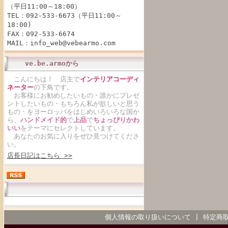
（平日11:00～18:00）
TEL：092-533-6673（平日11:00～
18:00)
FAX：092-533-6674
MAIL：info_web@vebearmo.com
ve.be.armoから
こんにちは！ 店主で
インテリアコーディ
ネーター
の下鳥です。
お客様にお勧めしたいもの・誰かにプレゼ
ントしたいもの・もちろん私が欲しいと思う
もの・をヨーロッパをはじめいろいろな国か
ら、
ハンドメイド的
で
上品
で
ちょっぴりかわ
いい
をテーマにセレクトしています。
あなたのお気に入りをぜひ見つけてくださ
い。
店長日記はこちら >>
個人情報の取り扱いについて
|
特定商