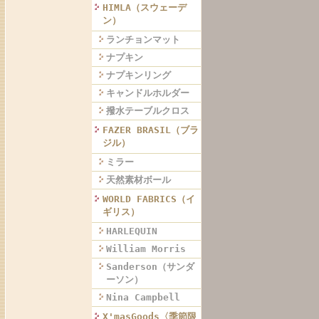
HIMLA（スウェーデ
ン）
ランチョンマット
ナプキン
ナプキンリング
キャンドルホルダー
撥水テーブルクロス
FAZER BRASIL（ブラ
ジル）
ミラー
天然素材ボール
WORLD FABRICS（イ
ギリス）
HARLEQUIN
William Morris
Sanderson（サンダ
ーソン）
Nina Campbell
X'masGoods〈季節限