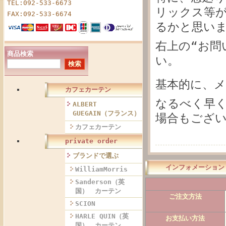
TEL:092-533-6673
リックス等
FAX:092-533-6674
るかと思い
右上の“お問
商品検索
い。
基本的に、
カフェカーテン
なるべく早
ALBERT
GUEGAIN（フランス）
場合もござ
カフェカーテン
private order
ブランドで選ぶ
インフォメーション
WilliamMorris
Sanderson（英
国） カーテン
ご注文方法
SCION
HARLE QUIN（英
お支払い方法
国） カーテン