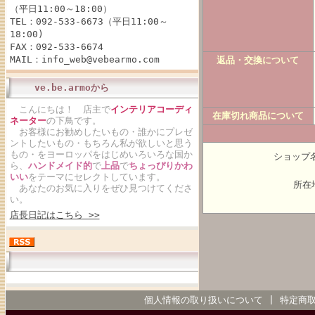
（平日11:00～18:00）
TEL：092-533-6673（平日11:00～
18:00)
FAX：092-533-6674
MAIL：info_web@vebearmo.com
返品・交換について
ve.be.armoから
こんにちは！ 店主で
インテリアコーディ
在庫切れ商品について
ネーター
の下鳥です。
お客様にお勧めしたいもの・誰かにプレゼ
ントしたいもの・もちろん私が欲しいと思う
もの・をヨーロッパをはじめいろいろな国か
ショップ名
ら、
ハンドメイド的
で
上品
で
ちょっぴりかわ
いい
をテーマにセレクトしています。
所在地
あなたのお気に入りをぜひ見つけてくださ
い。
店長日記はこちら >>
個人情報の取り扱いについて
|
特定商