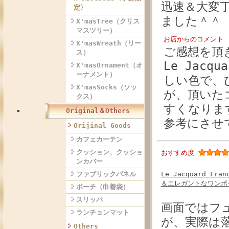
迅速＆大変
定〉
ました＾＾
X'masTree（クリス
マスツリー）
お店からのコメント
X'masWreath（リー
ご感想を頂
ス）
Le Jacq
X'masOrnament（オ
ーナメント）
しい色で、
X'masSocks（ソッ
が、頂いた
クス）
すくなりま
Original＆Others
参考にさせ
Orijinal Goods
カフェカーテン
クッション、クッショ
おすすめ度
ンカバー
Le Jacquard 
ファブリックパネル
＆エレガントなワンポ
ポーチ（巾着袋）
スリッパ
画面ではフ
ランチョンマット
が、実際は
Others