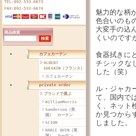
TEL:092-533-6673
FAX:092-533-6674
魅力的な柄
色合いのも
大変手の込
商品検索
くいのです
食器拭きに
カフェカーテン
チシックな
ALBERT
GUEGAIN（フランス）
した（笑）
カフェカーテン
private order
ル・ジャカ
ブランドで選ぶ
て、国内で
WilliamMorris
く、ネット
Sanderson（英
か見つから
国） カーテン
しました。
SCION
HARLE QUIN（英
国） カーテン