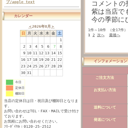
プ/apple text
コメントの
紫は当店で
カレンダー
今の季節に
＜
2026年8月
＞
1件～10件 （全17件
日
月
火
水
木
金
土
1
2
次へ
最後へ
1
2
3
4
5
6
7
8
9
10
11
12
13
14
15
16
17
18
19
20
21
22
インフォメーション
23
24
25
26
27
28
29
30
31
ご注文方法
今日
定休日
お支払い方法
棚卸日
当店の定休日は日・祝日及び棚卸日となりま
す。
送料について
お問い合わせはTEL・FAX・MAILで受け付け
ております。
発送について
お気軽にお問い合わせください。
ﾌﾘｰﾀﾞｲﾔﾙ：0120-25-2512