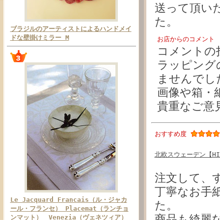
送って頂い
た。
ブラジルのアーティストによるハンドメイ
ドな壁掛けミラー M
お店からのコメント
コメントの
ラッピング
ませんでし
画像や箱・
貴重なご意
おすすめ度
北欧スウェーデン【HIM
注文して、
丁寧なお手
Le Jacquard Francais（ル・ジャカ
た。
ール・フランセ） Placemat（ランチョ
商品も綺麗
ンマット） Venezia（ヴェネツィア）