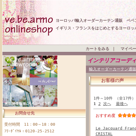
ヨーロッパ輸入オーダーカーテン通販 ベベ
イギリス・フランスをはじめとするヨーロッ
カートをみる
｜
マイペ
インテリアコーデ
輸入オーダーカーテン通販
お客様の声
1件～10件 （全17件
1
2
次へ
最後へ
お問合せ先
おすすめ度
受付時間 11：00～18：00
Le Jacquard 
ﾌﾘｰﾀﾞｲﾔﾙ：0120-25-2512
CRISTAL