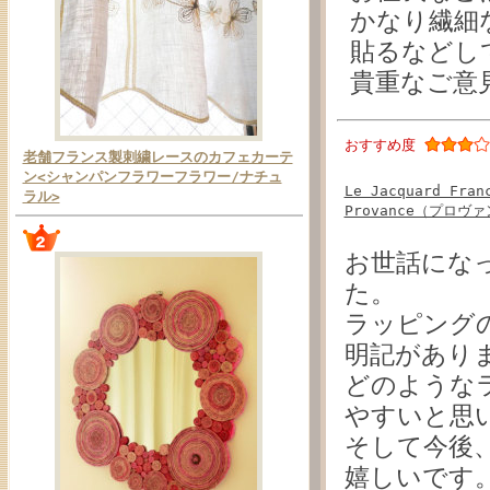
かなり繊細
貼るなどし
貴重なご意
おすすめ度
老舗フランス製刺繍レースのカフェカーテ
ン<シャンパンフラワーフラワー/ナチュ
Le Jacquard 
ラル>
Provance（プロヴ
お世話にな
た。
ラッピング
明記があり
どのような
やすいと思
そして今後
嬉しいです