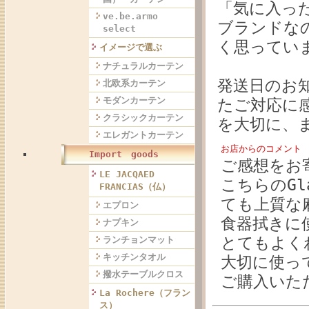
「気に入っ
ve.be.armo
ブランドな
select
く思ってい
イメージで選ぶ
ナチュラルカーテン
発送日のお
北欧系カーテン
モダンカーテン
たご対応に
クラシックカーテン
を大切に、
エレガントカーテン
お店からのコメント
Import goods
ご感想をお
LE JACQAED
こちらのGla
FRANCIAS（仏）
ても上質な
エプロン
食器拭きに
ナプキン
とてもよく
ランチョンマット
キッチンタオル
大切に使っ
撥水テーブルクロス
ご購入いた
La Rochere（フラン
ス）