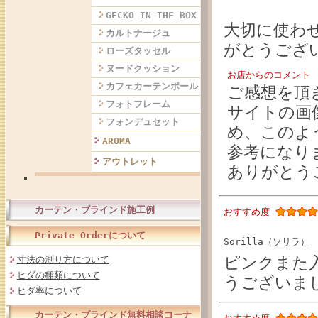
GECKO IN THE BOX
大切に使わ
カルトナージュ
がとうござ
ローズタッセル
ヌードクッション
お店からのコメント
カフェカーテンポール
ご感想を頂
フォトフレーム
サイトの画
フォンデュセット
め、このよ
AROMA
参考になり
アウトレット
ありがとう
カーテン・ブラインド施工例
おすすめ度
Private Orderについて
Sorilla（ソリラ）
ピンクまた
寸法の測り方について
ヒダの種類について
うございま
ヒダ率について
カーテン・ブラインド無料相談コーナ