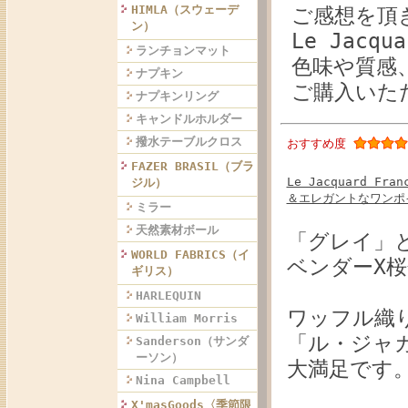
HIMLA（スウェーデ
ご感想を頂
ン）
Le Jacqu
ランチョンマット
色味や質感
ナプキン
ご購入いた
ナプキンリング
キャンドルホルダー
撥水テーブルクロス
おすすめ度
FAZER BRASIL（ブラ
Le Jacquard 
ジル）
＆エレガントなワンポ
ミラー
天然素材ボール
「グレイ」
WORLD FABRICS（イ
ベンダーX
ギリス）
HARLEQUIN
ワッフル織
William Morris
「ル・ジャ
Sanderson（サンダ
ーソン）
大満足です
Nina Campbell
X'masGoods〈季節限