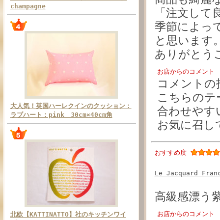
champagne
「注文して
季節によっ
と思います
ありがとう
お店からのコメント
コメントの
こちらのテ
大人気！英国ハーレクインのクッション：
合わせやす
ラブハート：pink 30cm×40cm角
お気に召し
おすすめ度
Le Jacquard F
高級感漂う
お店からのコメント
北欧【KATTINATTO】社のキッチンワイ