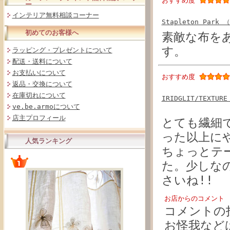
おすすめ度
ー
インテリア無料相談コーナー
Stapleton Par
初めてのお客様へ
素敵な布を
す。
ラッピング・プレゼントについて
配送・送料について
お支払いについて
おすすめ度
返品・交換について
在庫切れについて
IRIDGLIT/TEXT
ve.be.armoについて
店主プロフィール
とても繊細
った以上に
人気ランキング
ちょっとテ
た。少しな
さいね!!
お店からのコメント
コメントの
お怪我など