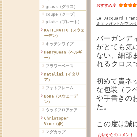
おすすめ度
grass（グラス）
coupe（クープ）
Le Jacquard 
plate（プレート）
＆エレガントなワンポ
KATTINATTO（スウェ
ーデン）
バーガンデ
キッチンワイプ
がとても気
HenryDean（ベルギ
ない、細部
ー）
れるクロス
フラワーベース
natalini（イタリ
初めて貴ネ
ア）
な包装（ラ
フォトフレーム
Bona（スウェーデ
や手書きの
ン）
た。
ウッドフロアケア
Christoper
この度は誠
Vine（豪）
マグカップ
お店からのコメント