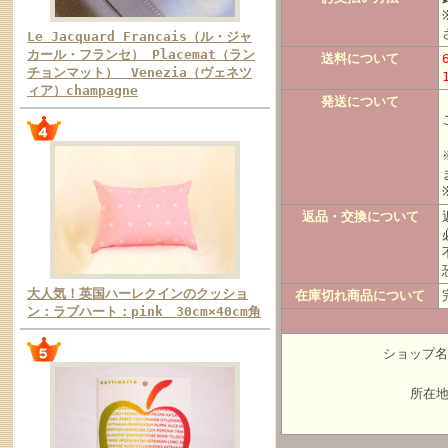
Le Jacquard Francais（ル・ジャ
カール・フランセ） Placemat（ラン
送料について
チョンマット） Venezia（ヴェネツ
ィア）champagne
発送について
返品・交換について
大人気！英国ハーレクインのクッショ
在庫切れ商品について
ン：ラブハート：pink 30cm×40cm角
ショップ名：
所在地