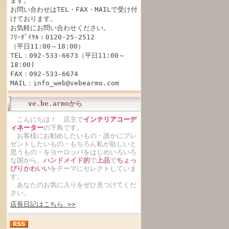
ます。
お問い合わせはTEL・FAX・MAILで受け付
けております。
お気軽にお問い合わせください。
ﾌﾘｰﾀﾞｲﾔﾙ：0120-25-2512
（平日11:00～18:00）
TEL：092-533-6673（平日11:00～
18:00)
FAX：092-533-6674
MAIL：info_web@vebearmo.com
ve.be.armoから
こんにちは！ 店主で
インテリアコーデ
ィネーター
の下鳥です。
お客様にお勧めしたいもの・誰かにプレ
ゼントしたいもの・もちろん私が欲しいと
思うもの・をヨーロッパをはじめいろいろ
な国から、
ハンドメイド的
で
上品
で
ちょっ
ぴりかわいい
をテーマにセレクトしていま
す。
あなたのお気に入りをぜひ見つけてくだ
さい。
店長日記はこちら >>