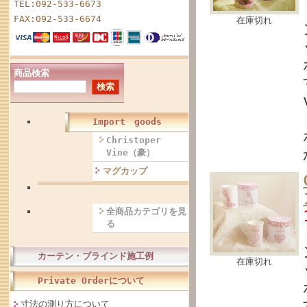
TEL:092-533-6673
FAX:092-533-6674
在庫切れ
商品検索
Import goods
Christoper
Vine（豪）
マグカップ
全商品カテゴリを見
る
カーテン・ブラインド施工例
在庫切れ
Private Orderについて
寸法の測り方について