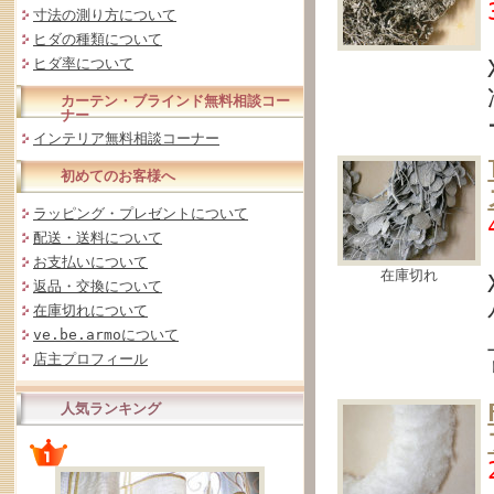
寸法の測り方について
ヒダの種類について
ヒダ率について
カーテン・ブラインド無料相談コー
ナー
インテリア無料相談コーナー
初めてのお客様へ
ラッピング・プレゼントについて
配送・送料について
お支払いについて
在庫切れ
返品・交換について
在庫切れについて
ve.be.armoについて
店主プロフィール
人気ランキング