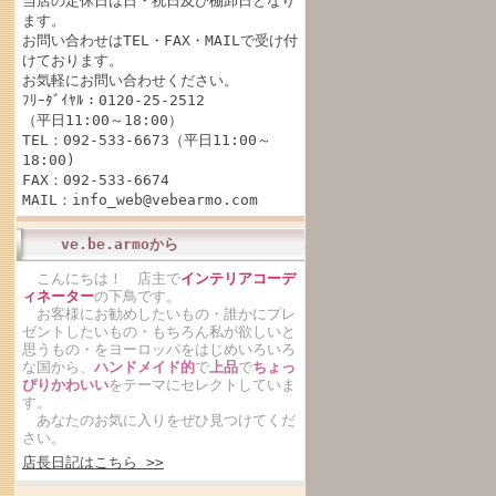
当店の定休日は日・祝日及び棚卸日となり
ます。
お問い合わせはTEL・FAX・MAILで受け付
けております。
お気軽にお問い合わせください。
ﾌﾘｰﾀﾞｲﾔﾙ：0120-25-2512
（平日11:00～18:00）
TEL：092-533-6673（平日11:00～
18:00)
FAX：092-533-6674
MAIL：info_web@vebearmo.com
ve.be.armoから
こんにちは！ 店主で
インテリアコーデ
ィネーター
の下鳥です。
お客様にお勧めしたいもの・誰かにプレ
ゼントしたいもの・もちろん私が欲しいと
思うもの・をヨーロッパをはじめいろいろ
な国から、
ハンドメイド的
で
上品
で
ちょっ
ぴりかわいい
をテーマにセレクトしていま
す。
あなたのお気に入りをぜひ見つけてくだ
さい。
店長日記はこちら >>