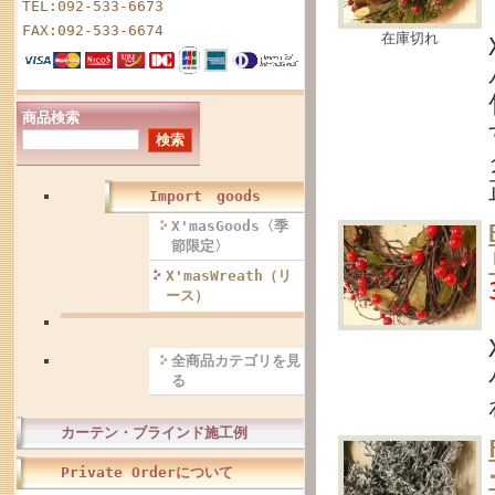
TEL:092-533-6673
FAX:092-533-6674
在庫切れ
商品検索
Import goods
X'masGoods〈季
節限定〉
X'masWreath（リ
ース）
全商品カテゴリを見
る
カーテン・ブラインド施工例
Private Orderについて