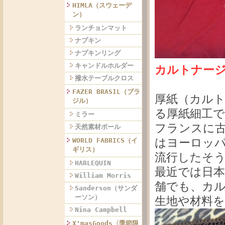
HIMLA（スウェーデ
ン）
ランチョンマット
ナプキン
ナプキンリング
キャンドルホルダー
カルトナージュ
撥水テーブルクロス
FAZER BRASIL（ブラ
厚紙（カル
ジル）
る厚紙細工で
ミラー
フランスに
天然素材ボール
はヨーロッ
WORLD FABRICS（イ
ギリス）
流行したそ
HARLEQUIN
最近では日
William Morris
舗でも、カ
Sanderson（サンダ
ーソン）
生地や材料
Nina Campbell
X'masGoods〈季節限