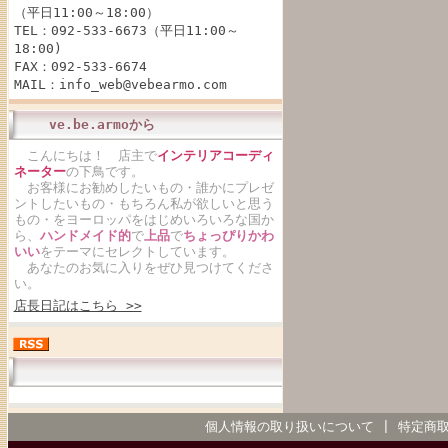
（平日11:00～18:00）
TEL：092-533-6673（平日11:00～
18:00)
FAX：092-533-6674
MAIL：info_web@vebearmo.com
ve.be.armoから
こんにちは！ 店主で
インテリアコーディ
ネーター
の下鳥です。
お客様にお勧めしたいもの・誰かにプレゼ
ントしたいもの・もちろん私が欲しいと思う
もの・をヨーロッパをはじめいろいろな国か
ら、
ハンドメイド的
で
上品
で
ちょっぴりかわ
いい
をテーマにセレクトしています。
あなたのお気に入りをぜひ見つけてくださ
い。
店長日記はこちら >>
個人情報の取り扱いについて
|
特定商