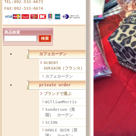
TEL:092-533-6673
FAX:092-533-6674
商品検索
カフェカーテン
ALBERT
GUEGAIN（フランス）
カフェカーテン
private order
ブランドで選ぶ
WilliamMorris
Sanderson（英
国） カーテン
SCION
HARLE QUIN（英
国） カーテン