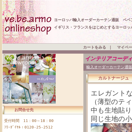
ヨーロッパ輸入オーダーカーテン通販 ベベ
イギリス・フランスをはじめとするヨーロッ
カートをみる
｜
マイペ
インテリアコーデ
輸入オーダーカーテン通販
カルトナージュ
エレガント
（薄型のティ
中も生地貼
お問合せ先
同じ生地の
受付時間 11：00～18：00
ﾌﾘｰﾀﾞｲﾔﾙ：0120-25-2512