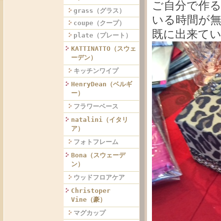
ご自分で作
grass（グラス）
いる時間が
coupe（クープ）
既に出来て
plate（プレート）
KATTINATTO（スウェ
ーデン）
キッチンワイプ
HenryDean（ベルギ
ー）
フラワーベース
natalini（イタリ
ア）
フォトフレーム
Bona（スウェーデ
ン）
ウッドフロアケア
Christoper
Vine（豪）
マグカップ