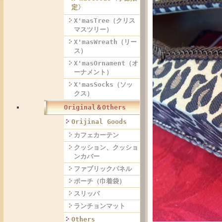
定〉
X'masTree（クリス
マスツリー）
X'masWreath（リー
ス）
X'masOrnament（オ
ーナメント）
X'masSocks（ソッ
クス）
Original＆Others
Orijinal Goods
カフェカーテン
クッション、クッショ
ンカバー
ファブリックパネル
ポーチ（巾着袋）
スリッパ
ランチョンマット
Others