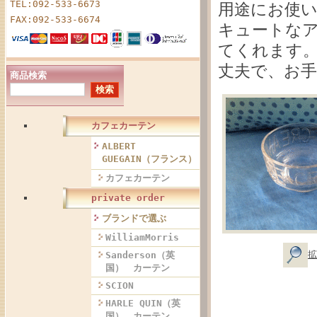
TEL:092-533-6673
用途にお使
FAX:092-533-6674
キュートな
てくれます
丈夫で、お手
商品検索
カフェカーテン
ALBERT
GUEGAIN（フランス）
カフェカーテン
private order
ブランドで選ぶ
WilliamMorris
拡
Sanderson（英
国） カーテン
SCION
HARLE QUIN（英
国） カーテン