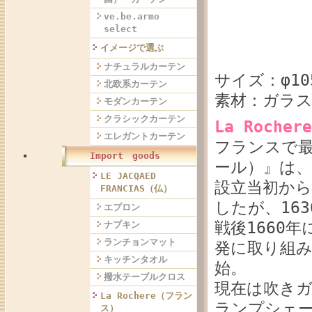
ve.be.armo
select
イメージで選ぶ
ナチュラルカーテン
サイズ：φ105
北欧系カーテン
素材：ガラ
モダンカーテン
クラシックカーテン
La Roch
エレガントカーテン
フランスで最
Import goods
ール）』は、
LE JACQAED
設立当初か
FRANCIAS（仏）
したが、16
エプロン
戦後1660
ナプキン
ランチョンマット
発に取り組
キッチンタオル
始。
撥水テーブルクロス
現在は吹き
La Rochere（フラン
ランプシェ
ス）