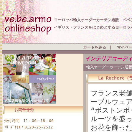
ヨーロッパ輸入オーダーカーテン通販 ベベ
イギリス・フランスをはじめとするヨーロッ
カートをみる
｜
マイペ
インテリアコーデ
輸入オーダーカーテン通販
La Roche
フランス老
ーブルウェ
“ボストンボ
お問合せ先
ルーツを盛
受付時間 11：00～18：00
お花を飾っ
ﾌﾘｰﾀﾞｲﾔﾙ：0120-25-2512