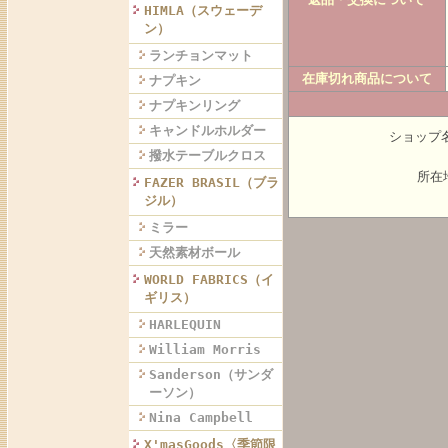
HIMLA（スウェーデ
ン）
ランチョンマット
在庫切れ商品について
ナプキン
ナプキンリング
キャンドルホルダー
ショップ名
撥水テーブルクロス
所在地
FAZER BRASIL（ブラ
ジル）
ミラー
天然素材ボール
WORLD FABRICS（イ
ギリス）
HARLEQUIN
William Morris
Sanderson（サンダ
ーソン）
Nina Campbell
X'masGoods〈季節限