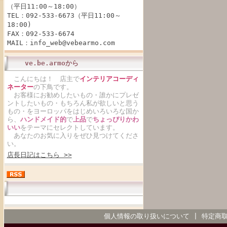
（平日11:00～18:00）
TEL：092-533-6673（平日11:00～
18:00)
FAX：092-533-6674
MAIL：info_web@vebearmo.com
ve.be.armoから
こんにちは！ 店主で
インテリアコーディ
ネーター
の下鳥です。
お客様にお勧めしたいもの・誰かにプレゼ
ントしたいもの・もちろん私が欲しいと思う
もの・をヨーロッパをはじめいろいろな国か
ら、
ハンドメイド的
で
上品
で
ちょっぴりかわ
いい
をテーマにセレクトしています。
あなたのお気に入りをぜひ見つけてくださ
い。
店長日記はこちら >>
個人情報の取り扱いについて
|
特定商